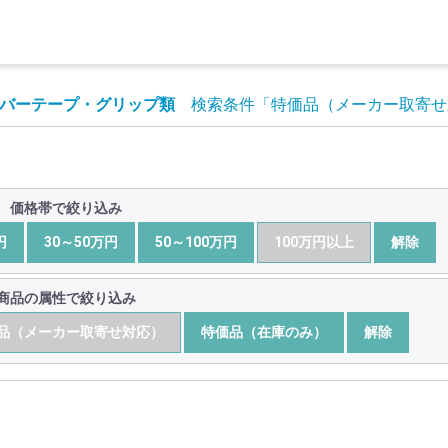
バーテープ・グリップ類
検索条件
「特価品（メーカー取寄せ
価格帯で絞り込み
円
30～50万円
50～100万円
100万円以上
解除
商品の属性で絞り込み
品（メーカー取寄せ対応）
特価品（在庫のみ）
解除