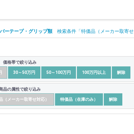
バーテープ・グリップ類
検索条件
「特価品（メーカー取寄せ
価格帯で絞り込み
円
30～50万円
50～100万円
100万円以上
解除
商品の属性で絞り込み
品（メーカー取寄せ対応）
特価品（在庫のみ）
解除