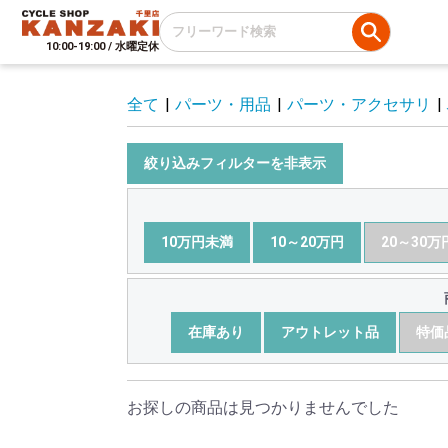
10:00-19:00 / 水曜定休
全て
|
パーツ・用品
|
パーツ・アクセサリ
|
絞り込みフィルターを非表示
10万円未満
10～20万円
20～30万
在庫あり
アウトレット品
特価
お探しの商品は見つかりませんでした