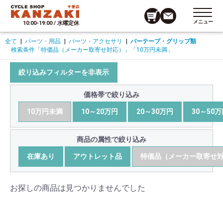
メニュー
10:00-19:00 / 水曜定休
全て
|
パーツ・用品
|
パーツ・アクセサリ
|
バーテープ・グリップ類
検索条件
「特価品（メーカー取寄せ対応）」
「10万円未満」
絞り込みフィルターを非表示
価格帯で絞り込み
10万円未満
10～20万円
20～30万円
30～50
商品の属性で絞り込み
在庫あり
アウトレット品
特価品（メーカー取寄せ
お探しの商品は見つかりませんでした