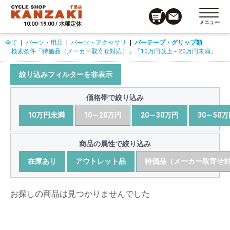
メニュー
10:00-19:00 / 水曜定休
全て
|
パーツ・用品
|
パーツ・アクセサリ
|
バーテープ・グリップ類
検索条件
「特価品（メーカー取寄せ対応）」
「10万円以上～20万円未満」
絞り込みフィルターを非表示
価格帯で絞り込み
10万円未満
10～20万円
20～30万円
30～50
商品の属性で絞り込み
在庫あり
アウトレット品
特価品（メーカー取寄せ
お探しの商品は見つかりませんでした