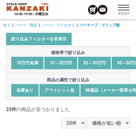
メニュー
10:00-19:00 / 水曜定休
全て
|
パーツ・用品
|
パーツ・アクセサリ
|
バーテープ・グリップ類
絞り込みフィルターを非表示
価格帯で絞り込み
10万円未満
10～20万円
20～30万円
30～50
商品の属性で絞り込み
在庫あり
アウトレット品
特価品（メーカー取寄せ
23件
の商品が見つかりました