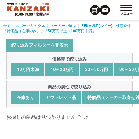
メニュー
10:00-19:00 / 水曜定休
全て
|
スポーツサイクル
|
メーカーで選ぶ
|
RENAULT(ルノー)
検索条件
「特価品（在庫のみ）」
「50万円以上～100万円未満」
絞り込みフィルターを非表示
価格帯で絞り込み
10万円未満
10～20万円
20～30万円
30～50
商品の属性で絞り込み
在庫あり
アウトレット品
特価品（メーカー取寄せ
お探しの商品は見つかりませんでした