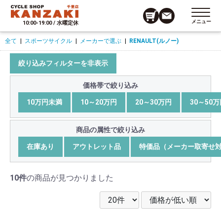
メニュー
10:00-19:00 / 水曜定休
全て
|
スポーツサイクル
|
メーカーで選ぶ
|
RENAULT(ルノー)
絞り込みフィルターを非表示
価格帯で絞り込み
10万円未満
10～20万円
20～30万円
30～50
商品の属性で絞り込み
在庫あり
アウトレット品
特価品（メーカー取寄せ
10件
の商品が見つかりました