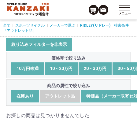
メニュー
10:00-19:00 / 水曜定休
全て
|
スポーツサイクル
|
メーカーで選ぶ
|
RIDLEY(リドレー)
検索条件
「アウトレット品」
絞り込みフィルターを非表示
価格帯で絞り込み
10万円未満
10～20万円
20～30万円
30～50
商品の属性で絞り込み
在庫あり
アウトレット品
特価品（メーカー取寄せ
お探しの商品は見つかりませんでした