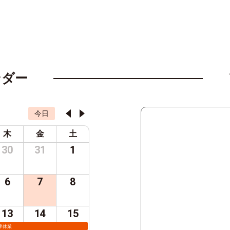
ンダー
今日
木
金
土
30
31
1
6
7
8
13
14
15
季休業