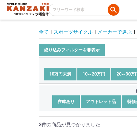
10:00-19:00 / 水曜定休
全て
|
スポーツサイクル
|
メーカーで選ぶ
|
絞り込みフィルターを非表示
10万円未満
10～20万円
20～30万
在庫あり
アウトレット品
特価
3件
の商品が見つかりました