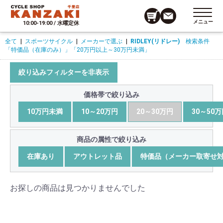
メニュー
10:00-19:00 / 水曜定休
全て
|
スポーツサイクル
|
メーカーで選ぶ
|
RIDLEY(リドレー)
検索条件
「特価品（在庫のみ）」
「20万円以上～30万円未満」
絞り込みフィルターを非表示
価格帯で絞り込み
10万円未満
10～20万円
20～30万円
30～50
商品の属性で絞り込み
在庫あり
アウトレット品
特価品（メーカー取寄せ
お探しの商品は見つかりませんでした