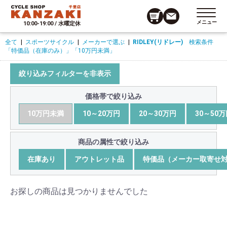
メニュー
10:00-19:00 / 水曜定休
全て
|
スポーツサイクル
|
メーカーで選ぶ
|
RIDLEY(リドレー)
検索条件
「特価品（在庫のみ）」
「10万円未満」
絞り込みフィルターを非表示
価格帯で絞り込み
10万円未満
10～20万円
20～30万円
30～50
商品の属性で絞り込み
在庫あり
アウトレット品
特価品（メーカー取寄せ
お探しの商品は見つかりませんでした