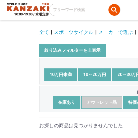
10:00-19:00 / 水曜定休
全て
|
スポーツサイクル
|
メーカーで選ぶ
|
絞り込みフィルターを非表示
10万円未満
10～20万円
20～30万
在庫あり
アウトレット品
特価
お探しの商品は見つかりませんでした