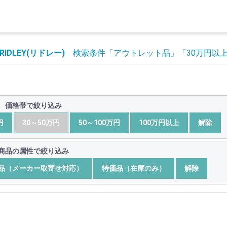
RIDLEY(リドレー)
検索条件
「アウトレット品」
「30万円以
価格帯で絞り込み
円
30～50万円
50～100万円
100万円以上
解除
商品の属性で絞り込み
品（メーカー取寄せ対応）
特価品（在庫のみ）
解除