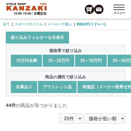
メニュー
10:00-19:00 / 水曜定休
全て
|
スポーツサイクル
|
メーカーで選ぶ
|
RIDLEY(リドレー)
絞り込みフィルターを非表示
価格帯で絞り込み
10万円未満
10～20万円
20～30万円
30～50
商品の属性で絞り込み
在庫あり
アウトレット品
特価品（メーカー取寄せ
44件
の商品が見つかりました