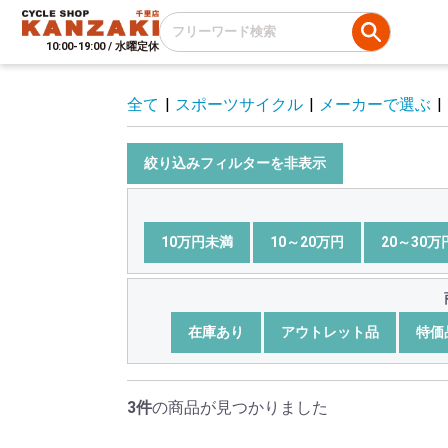
10:00-19:00 / 水曜定休
全て
|
スポーツサイクル
|
メーカーで選ぶ
|
絞り込みフィルターを非表示
10万円未満
10～20万円
20～30万
在庫あり
アウトレット品
特価
3件
の商品が見つかりました