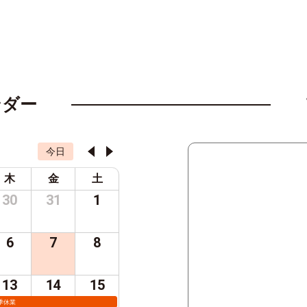
ンダー
今日
木
金
土
30
31
1
6
7
8
13
14
15
季休業