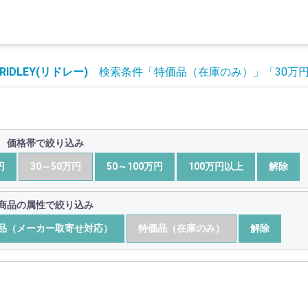
RIDLEY(リドレー)
検索条件
「特価品（在庫のみ）」
「30万
価格帯で絞り込み
円
30～50万円
50～100万円
100万円以上
解除
商品の属性で絞り込み
品（メーカー取寄せ対応）
特価品（在庫のみ）
解除