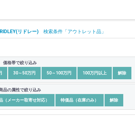
RIDLEY(リドレー)
検索条件
「アウトレット品」
価格帯で絞り込み
円
30～50万円
50～100万円
100万円以上
解除
商品の属性で絞り込み
品（メーカー取寄せ対応）
特価品（在庫のみ）
解除