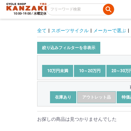
10:00-19:00 / 水曜定休
全て
|
スポーツサイクル
|
メーカーで選ぶ
|
絞り込みフィルターを非表示
10万円未満
10～20万円
20～30万
在庫あり
アウトレット品
特価
お探しの商品は見つかりませんでした