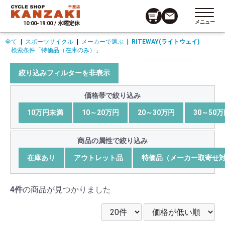
メニュー
10:00-19:00 / 水曜定休
全て
|
スポーツサイクル
|
メーカーで選ぶ
|
RITEWAY(ライトウェイ)
検索条件
「特価品（在庫のみ）」
絞り込みフィルターを非表示
価格帯で絞り込み
10万円未満
10～20万円
20～30万円
30～50
商品の属性で絞り込み
在庫あり
アウトレット品
特価品（メーカー取寄せ
4件
の商品が見つかりました