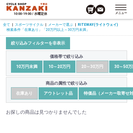
メニュー
10:00-19:00 / 水曜定休
全て
|
スポーツサイクル
|
メーカーで選ぶ
|
RITEWAY(ライトウェイ)
検索条件
「在庫あり」
「20万円以上～30万円未満」
絞り込みフィルターを非表示
価格帯で絞り込み
10万円未満
10～20万円
20～30万円
30～50
商品の属性で絞り込み
在庫あり
アウトレット品
特価品（メーカー取寄せ
お探しの商品は見つかりませんでした