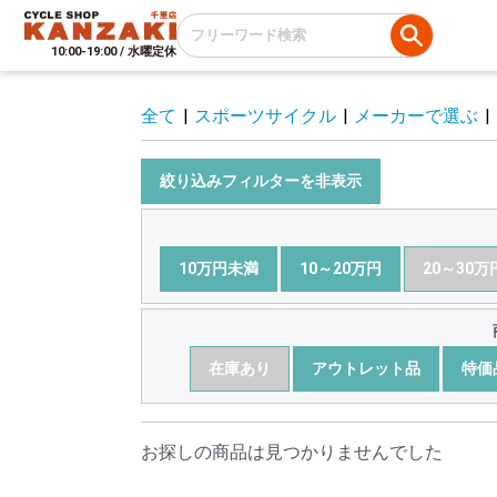
10:00-19:00 / 水曜定休
全て
|
スポーツサイクル
|
メーカーで選ぶ
|
絞り込みフィルターを非表示
10万円未満
10～20万円
20～30万
在庫あり
アウトレット品
特価
お探しの商品は見つかりませんでした