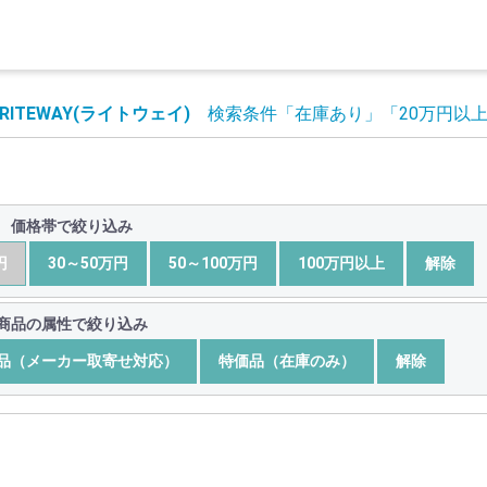
RITEWAY(ライトウェイ)
検索条件
「在庫あり」
「20万円以
価格帯で絞り込み
円
30～50万円
50～100万円
100万円以上
解除
商品の属性で絞り込み
品（メーカー取寄せ対応）
特価品（在庫のみ）
解除