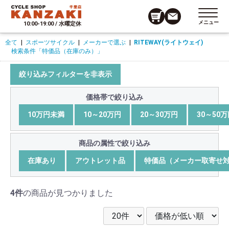
メニュー
10:00-19:00 / 水曜定休
全て
|
スポーツサイクル
|
メーカーで選ぶ
|
RITEWAY(ライトウェイ)
検索条件
「特価品（在庫のみ）」
絞り込みフィルターを非表示
価格帯で絞り込み
10万円未満
10～20万円
20～30万円
30～50
商品の属性で絞り込み
在庫あり
アウトレット品
特価品（メーカー取寄せ
4件
の商品が見つかりました