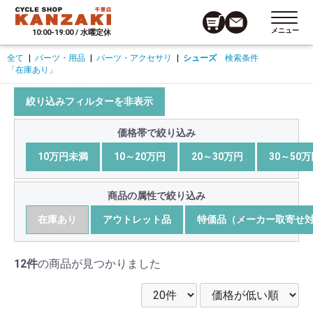
メニュー
10:00-19:00 / 水曜定休
全て
|
パーツ・用品
|
パーツ・アクセサリ
|
シューズ
検索条件
「在庫あり」
絞り込みフィルターを非表示
価格帯で絞り込み
10万円未満
10～20万円
20～30万円
30～50
商品の属性で絞り込み
在庫あり
アウトレット品
特価品（メーカー取寄せ
12件
の商品が見つかりました