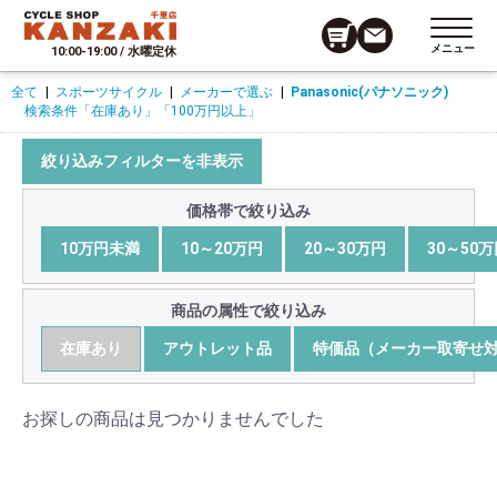
メニュー
10:00-19:00 / 水曜定休
全て
|
スポーツサイクル
|
メーカーで選ぶ
|
Panasonic(パナソニック)
検索条件
「在庫あり」
「100万円以上」
絞り込みフィルターを非表示
価格帯で絞り込み
10万円未満
10～20万円
20～30万円
30～50
商品の属性で絞り込み
在庫あり
アウトレット品
特価品（メーカー取寄せ
お探しの商品は見つかりませんでした