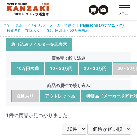
メニュー
10:00-19:00 / 水曜定休
全て
|
スポーツサイクル
|
メーカーで選ぶ
|
Panasonic(パナソニック)
検索条件
「在庫あり」
「30万円以上～50万円未満」
絞り込みフィルターを非表示
価格帯で絞り込み
10万円未満
10～20万円
20～30万円
30～50
商品の属性で絞り込み
在庫あり
アウトレット品
特価品（メーカー取寄せ
1件
の商品が見つかりました