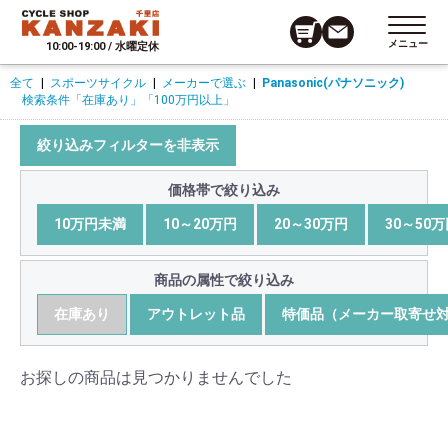
メニュー
10:00-19:00 / 水曜定休
全て
|
スポーツサイクル
|
メーカーで選ぶ
|
Panasonic(パナソニック)
検索条件
「在庫あり」
「100万円以上」
絞り込みフィルターを非表示
価格帯で絞り込み
10万円未満
10～20万円
20～30万円
30～50
商品の属性で絞り込み
在庫あり
アウトレット品
特価品（メーカー取寄せ
お探しの商品は見つかりませんでした