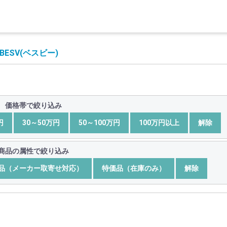
BESV(ベスビー)
価格帯で絞り込み
円
30～50万円
50～100万円
100万円以上
解除
商品の属性で絞り込み
品（メーカー取寄せ対応）
特価品（在庫のみ）
解除