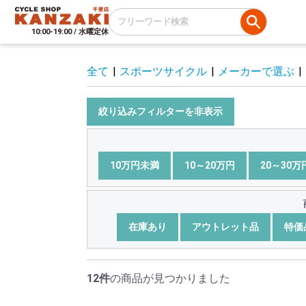
10:00-19:00 / 水曜定休
全て
|
スポーツサイクル
|
メーカーで選ぶ
|
絞り込みフィルターを非表示
10万円未満
10～20万円
20～30万
在庫あり
アウトレット品
特価
12件
の商品が見つかりました