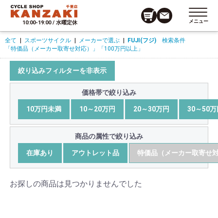
メニュー
10:00-19:00 / 水曜定休
全て
|
スポーツサイクル
|
メーカーで選ぶ
|
FUJI(フジ)
検索条件
「特価品（メーカー取寄せ対応）」
「100万円以上」
絞り込みフィルターを非表示
価格帯で絞り込み
10万円未満
10～20万円
20～30万円
30～50
商品の属性で絞り込み
在庫あり
アウトレット品
特価品（メーカー取寄せ
お探しの商品は見つかりませんでした