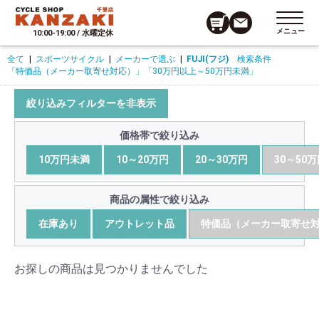
メニュー
10:00-19:00 / 水曜定休
全て
|
スポーツサイクル
|
メーカーで選ぶ
|
FUJI(フジ)
検索条件
「特価品（メーカー取寄せ対応）」
「30万円以上～50万円未満」
絞り込みフィルターを非表示
価格帯で絞り込み
10万円未満
10～20万円
20～30万円
30～50
商品の属性で絞り込み
在庫あり
アウトレット品
特価品（メーカー取寄せ
お探しの商品は見つかりませんでした