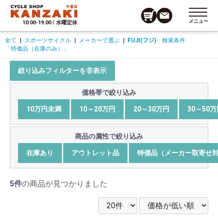
メニュー
10:00-19:00 / 水曜定休
全て
|
スポーツサイクル
|
メーカーで選ぶ
|
FUJI(フジ)
検索条件
「特価品（在庫のみ）」
絞り込みフィルターを非表示
価格帯で絞り込み
10万円未満
10～20万円
20～30万円
30～50
商品の属性で絞り込み
在庫あり
アウトレット品
特価品（メーカー取寄せ
5件
の商品が見つかりました