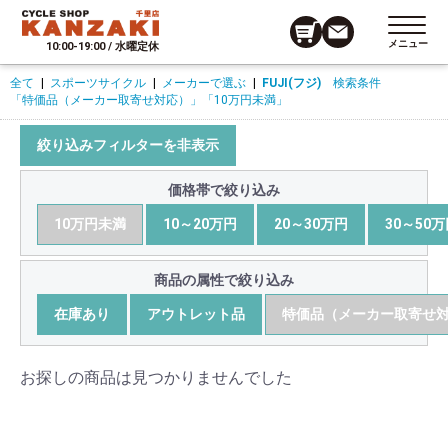
メニュー
10:00-19:00 / 水曜定休
全て
|
スポーツサイクル
|
メーカーで選ぶ
|
FUJI(フジ)
検索条件
「特価品（メーカー取寄せ対応）」
「10万円未満」
絞り込みフィルターを非表示
価格帯で絞り込み
10万円未満
10～20万円
20～30万円
30～50
商品の属性で絞り込み
在庫あり
アウトレット品
特価品（メーカー取寄せ
お探しの商品は見つかりませんでした