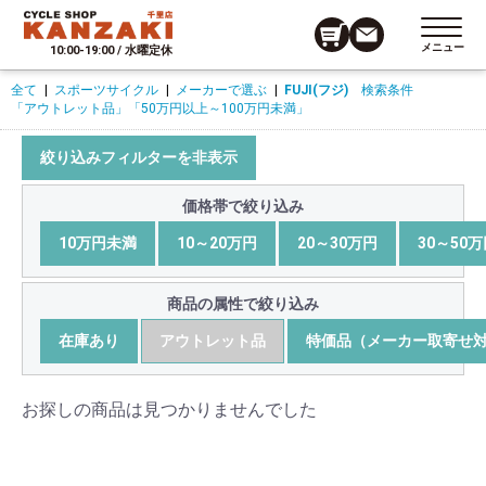
メニュー
10:00-19:00 / 水曜定休
全て
|
スポーツサイクル
|
メーカーで選ぶ
|
FUJI(フジ)
検索条件
「アウトレット品」
「50万円以上～100万円未満」
絞り込みフィルターを非表示
価格帯で絞り込み
10万円未満
10～20万円
20～30万円
30～50
商品の属性で絞り込み
在庫あり
アウトレット品
特価品（メーカー取寄せ
お探しの商品は見つかりませんでした