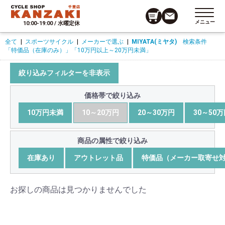
メニュー
10:00-19:00 / 水曜定休
全て
|
スポーツサイクル
|
メーカーで選ぶ
|
MIYATA(ミヤタ)
検索条件
「特価品（在庫のみ）」
「10万円以上～20万円未満」
絞り込みフィルターを非表示
価格帯で絞り込み
10万円未満
10～20万円
20～30万円
30～50
商品の属性で絞り込み
在庫あり
アウトレット品
特価品（メーカー取寄せ
お探しの商品は見つかりませんでした