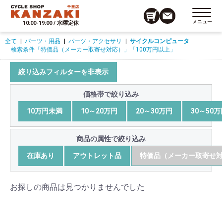
メニュー
10:00-19:00 / 水曜定休
全て
|
パーツ・用品
|
パーツ・アクセサリ
|
サイクルコンピュータ
検索条件
「特価品（メーカー取寄せ対応）」
「100万円以上」
絞り込みフィルターを非表示
価格帯で絞り込み
10万円未満
10～20万円
20～30万円
30～50
商品の属性で絞り込み
在庫あり
アウトレット品
特価品（メーカー取寄せ
お探しの商品は見つかりませんでした