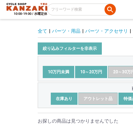
10:00-19:00 / 水曜定休
全て
|
パーツ・用品
|
パーツ・アクセサリ
|
絞り込みフィルターを非表示
10万円未満
10～20万円
20～30万
在庫あり
アウトレット品
特価
お探しの商品は見つかりませんでした