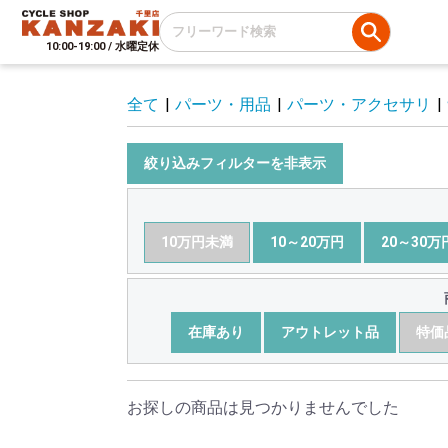
10:00-19:00 / 水曜定休
全て
|
パーツ・用品
|
パーツ・アクセサリ
|
絞り込みフィルターを非表示
10万円未満
10～20万円
20～30万
在庫あり
アウトレット品
特価
お探しの商品は見つかりませんでした