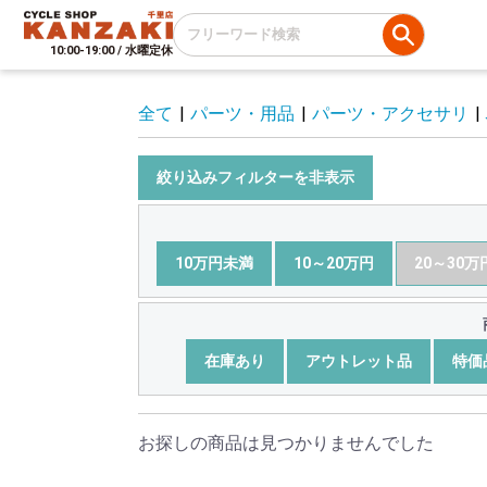
10:00-19:00 / 水曜定休
全て
|
パーツ・用品
|
パーツ・アクセサリ
|
絞り込みフィルターを非表示
10万円未満
10～20万円
20～30万
在庫あり
アウトレット品
特価
お探しの商品は見つかりませんでした