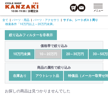
メニュー
10:00-19:00 / 水曜定休
全て
|
パーツ・用品
|
パーツ・アクセサリ
|
サドル、シートポスト周り
検索条件
「10万円以上～20万円未満」
絞り込みフィルターを非表示
価格帯で絞り込み
10万円未満
10～20万円
20～30万円
30～50
商品の属性で絞り込み
在庫あり
アウトレット品
特価品（メーカー取寄せ
お探しの商品は見つかりませんでした