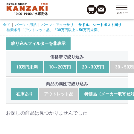
メニュー
10:00-19:00 / 水曜定休
全て
|
パーツ・用品
|
パーツ・アクセサリ
|
サドル、シートポスト周り
検索条件
「アウトレット品」
「30万円以上～50万円未満」
絞り込みフィルターを非表示
価格帯で絞り込み
10万円未満
10～20万円
20～30万円
30～50
商品の属性で絞り込み
在庫あり
アウトレット品
特価品（メーカー取寄せ
お探しの商品は見つかりませんでした