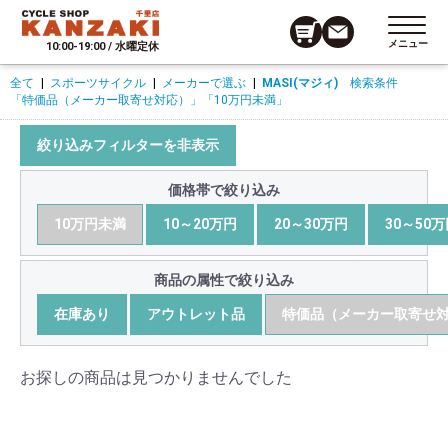
メニュー
10:00-19:00 / 水曜定休
全て
|
スポーツサイクル
|
メーカーで選ぶ
|
MASI(マジィ)
検索条件
「特価品（メーカー取寄せ対応）」
「10万円未満」
絞り込みフィルターを非表示
価格帯で絞り込み
10万円未満
10～20万円
20～30万円
30～50
商品の属性で絞り込み
在庫あり
アウトレット品
特価品（メーカー取寄せ
お探しの商品は見つかりませんでした