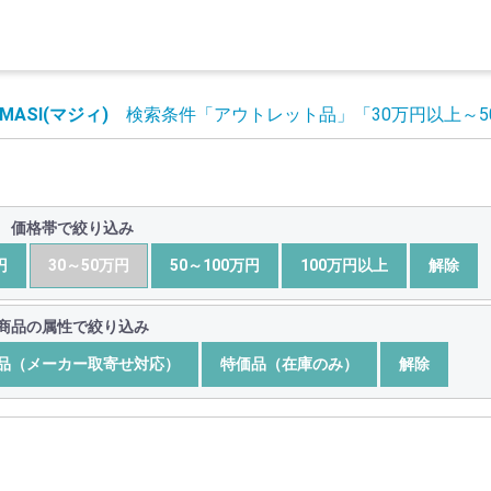
MASI(マジィ)
検索条件
「アウトレット品」
「30万円以上～
価格帯で絞り込み
円
30～50万円
50～100万円
100万円以上
解除
商品の属性で絞り込み
品（メーカー取寄せ対応）
特価品（在庫のみ）
解除