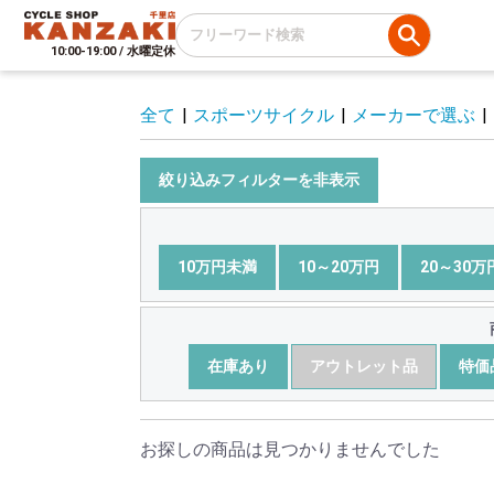
10:00-19:00 / 水曜定休
全て
|
スポーツサイクル
|
メーカーで選ぶ
|
絞り込みフィルターを非表示
10万円未満
10～20万円
20～30万
在庫あり
アウトレット品
特価
お探しの商品は見つかりませんでした