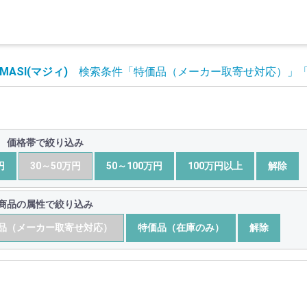
MASI(マジィ)
検索条件
「特価品（メーカー取寄せ対応）」
価格帯で絞り込み
円
30～50万円
50～100万円
100万円以上
解除
商品の属性で絞り込み
品（メーカー取寄せ対応）
特価品（在庫のみ）
解除