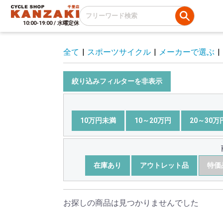
10:00-19:00 / 水曜定休
全て
|
スポーツサイクル
|
メーカーで選ぶ
|
絞り込みフィルターを非表示
10万円未満
10～20万円
20～30万
在庫あり
アウトレット品
特価
お探しの商品は見つかりませんでした