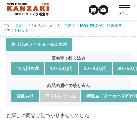
メニュー
10:00-19:00 / 水曜定休
全て
|
スポーツサイクル
|
メーカーで選ぶ
|
MASI(マジィ)
検索条件
「アウトレット品」
絞り込みフィルターを非表示
価格帯で絞り込み
10万円未満
10～20万円
20～30万円
30～50
商品の属性で絞り込み
在庫あり
アウトレット品
特価品（メーカー取寄せ
お探しの商品は見つかりませんでした