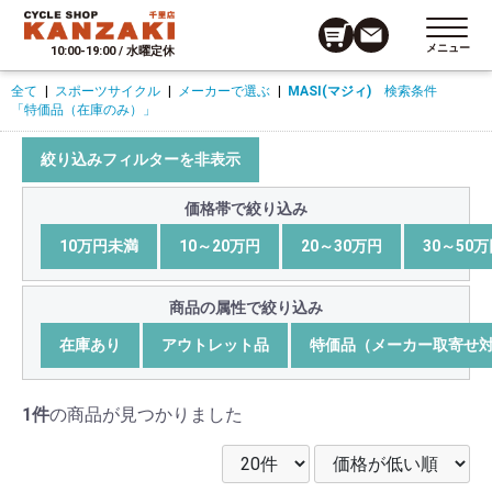
メニュー
10:00-19:00 / 水曜定休
全て
|
スポーツサイクル
|
メーカーで選ぶ
|
MASI(マジィ)
検索条件
「特価品（在庫のみ）」
絞り込みフィルターを非表示
価格帯で絞り込み
10万円未満
10～20万円
20～30万円
30～50
商品の属性で絞り込み
在庫あり
アウトレット品
特価品（メーカー取寄せ
1件
の商品が見つかりました