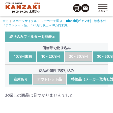
メニュー
10:00-19:00 / 水曜定休
全て
|
スポーツサイクル
|
メーカーで選ぶ
|
Bianchi(ビアンキ)
検索条件
「アウトレット品」
「20万円以上～30万円未満」
絞り込みフィルターを非表示
価格帯で絞り込み
10万円未満
10～20万円
20～30万円
30～50
商品の属性で絞り込み
在庫あり
アウトレット品
特価品（メーカー取寄せ
お探しの商品は見つかりませんでした