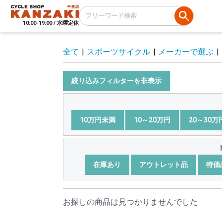
10:00-19:00 / 水曜定休
全て
|
スポーツサイクル
|
メーカーで選ぶ
|
絞り込みフィルターを非表示
10万円未満
10～20万円
20～30万
在庫あり
アウトレット品
特価
お探しの商品は見つかりませんでした