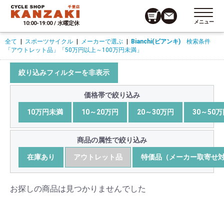
メニュー
10:00-19:00 / 水曜定休
全て
|
スポーツサイクル
|
メーカーで選ぶ
|
Bianchi(ビアンキ)
検索条件
「アウトレット品」
「50万円以上～100万円未満」
絞り込みフィルターを非表示
価格帯で絞り込み
10万円未満
10～20万円
20～30万円
30～50
商品の属性で絞り込み
在庫あり
アウトレット品
特価品（メーカー取寄せ
お探しの商品は見つかりませんでした