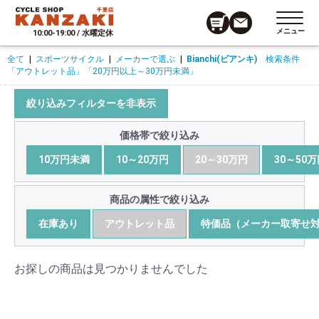
メニュー
10:00-19:00 / 水曜定休
全て
|
スポーツサイクル
|
メーカーで選ぶ
|
Bianchi(ビアンキ)
検索条件
「アウトレット品」
「20万円以上～30万円未満」
絞り込みフィルターを非表示
価格帯で絞り込み
10万円未満
10～20万円
20～30万円
30～50
商品の属性で絞り込み
在庫あり
アウトレット品
特価品（メーカー取寄せ
お探しの商品は見つかりませんでした