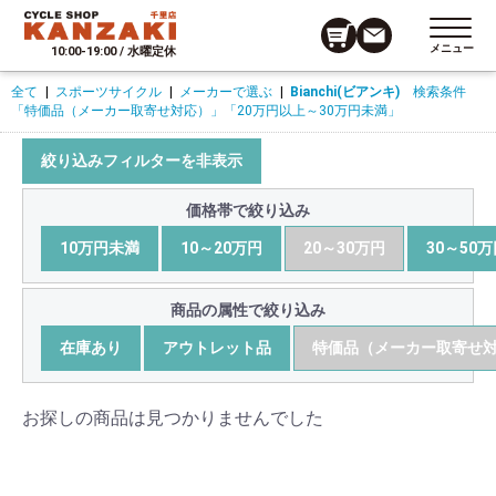
メニュー
10:00-19:00 / 水曜定休
全て
|
スポーツサイクル
|
メーカーで選ぶ
|
Bianchi(ビアンキ)
検索条件
「特価品（メーカー取寄せ対応）」
「20万円以上～30万円未満」
絞り込みフィルターを非表示
価格帯で絞り込み
10万円未満
10～20万円
20～30万円
30～50
商品の属性で絞り込み
在庫あり
アウトレット品
特価品（メーカー取寄せ
お探しの商品は見つかりませんでした