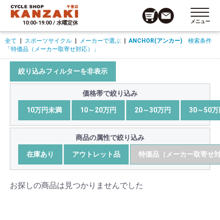
メニュー
10:00-19:00 / 水曜定休
全て
|
スポーツサイクル
|
メーカーで選ぶ
|
ANCHOR(アンカー)
検索条件
「特価品（メーカー取寄せ対応）」
絞り込みフィルターを非表示
価格帯で絞り込み
10万円未満
10～20万円
20～30万円
30～50
商品の属性で絞り込み
在庫あり
アウトレット品
特価品（メーカー取寄せ
お探しの商品は見つかりませんでした