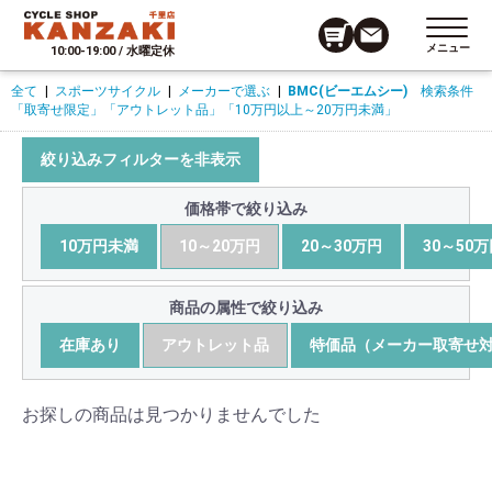
メニュー
10:00-19:00 / 水曜定休
全て
|
スポーツサイクル
|
メーカーで選ぶ
|
BMC(ビーエムシー)
検索条件
「取寄せ限定」
「アウトレット品」
「10万円以上～20万円未満」
絞り込みフィルターを非表示
価格帯で絞り込み
10万円未満
10～20万円
20～30万円
30～50
商品の属性で絞り込み
在庫あり
アウトレット品
特価品（メーカー取寄せ
お探しの商品は見つかりませんでした