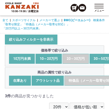
メニュー
10:00-19:00 / 水曜定休
全て
|
スポーツサイクル
|
メーカーで選ぶ
|
BMC(ビーエムシー)
検索条件
「取寄せ限定」
「特価品（メーカー取寄せ対応）」
「20万円以上～30万円未満」
絞り込みフィルターを非表示
価格帯で絞り込み
10万円未満
10～20万円
20～30万円
30～50
商品の属性で絞り込み
在庫あり
アウトレット品
特価品（メーカー取寄せ
3件
の商品が見つかりました