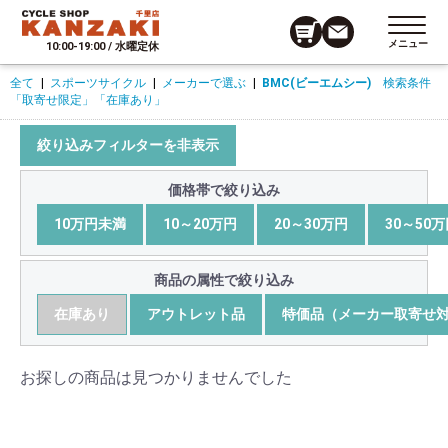
メニュー
10:00-19:00 / 水曜定休
全て
|
スポーツサイクル
|
メーカーで選ぶ
|
BMC(ビーエムシー)
検索条件
「取寄せ限定」
「在庫あり」
絞り込みフィルターを非表示
価格帯で絞り込み
10万円未満
10～20万円
20～30万円
30～50
商品の属性で絞り込み
在庫あり
アウトレット品
特価品（メーカー取寄せ
お探しの商品は見つかりませんでした